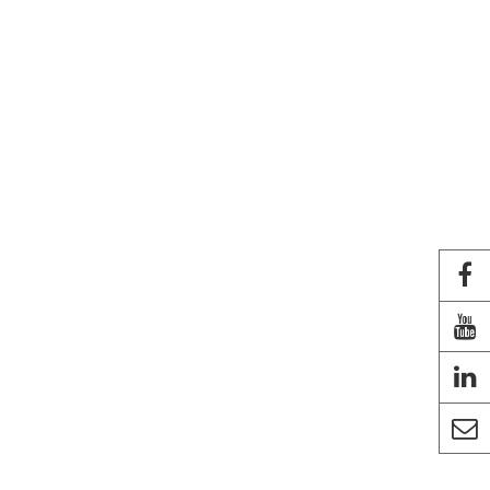



