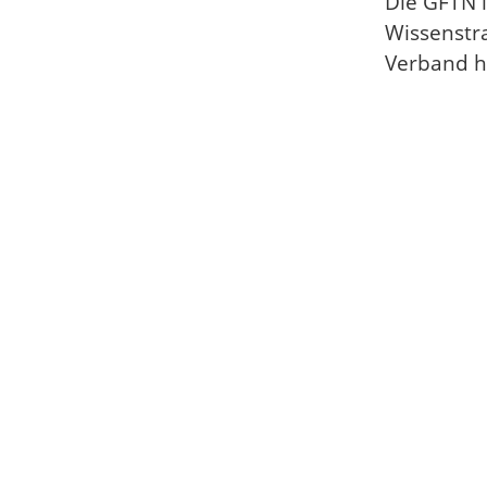
Die GFTN i
Wissenstra
Verband he