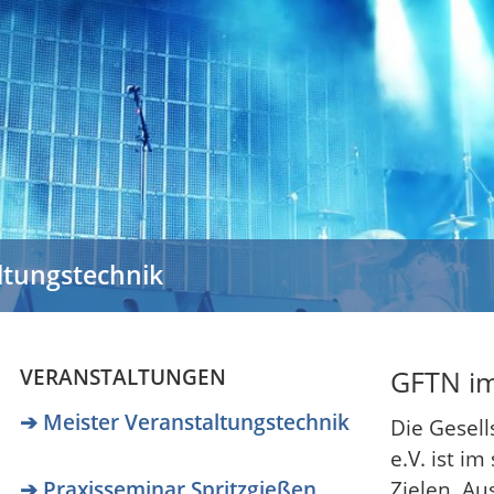
Previous
Praxisseminar Spritzgießen
VERANSTALTUNGEN
GFTN im
➔ Meister Veranstaltungstechnik
Die Gesel
e.V. ist i
➔ Praxisseminar Spritzgießen
Zielen Aus