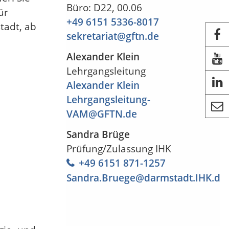
Büro: D22, 00.06
ür
+49 6151 5336-8017
tadt, ab

sekretariat@gftn
.
de
Alexander Klein

Lehrgangsleitung

Alexander Klein
Lehrgangsleitung-

VAM@GFTN
.
de
Sandra Brüge
Prüfung/Zulassung IHK
+49 6151 871-1257
Sandra.Bruege@darmstadt.IHK
.
de