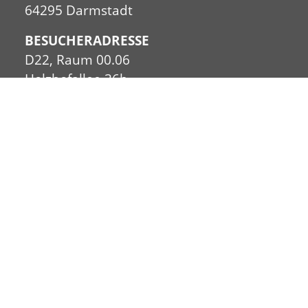
64295 Darmstadt
BESUCHERADRESSE
D22, Raum 00.06
Holzhofallee 36b
64295 Darmstadt
ZENTRALE
+49.6151.53.368017