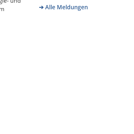
gie- und
➔ Alle Meldungen
em