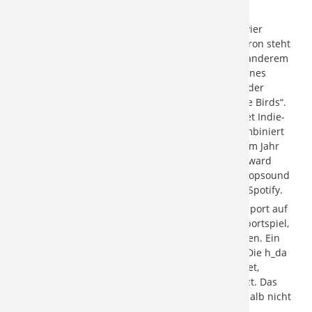
Darmstadt und der Region. Der Eintritt ist frei.
Auf der Bühne des h_da Campusfestivals spielen vier
vielversprechende Live-Acts: Singer-Songwriter Aaron steht
für genreübergreifende Musik und schrieb unter anderem
schon Songs für Zartmann und Ski Aggu. Sein eigenes
Debutalbum schaffte es Ende 2025 bis auf Platz 7 der
deutschen Charts. Simon und Tommy sind „We like Birds“.
Das Duo stammt hier aus der Region und verbindet Indie-
Pop mit elektronischen Beats. Valentino Vivace kombiniert
Italo-Disco mit Indie-Pop. Sein Debutalbum aus dem Jahr
2022 wurde unter anderem für den Swiss Music Award
nominiert. panicbaby erreicht mit ihrem sanften Popsound
mittlerweile mehr als 1,5 Millionen Menschen auf Spotify.
Flankierend zum Festival lädt der h_da Hochschulsport auf
dem Campusareal dazu ein, Discgolf, ein Frisbeesportspiel,
das Wurfspiel Cornhole sowie Tischtennis zu spielen. Ein
Foodtruck Court bietet internationale Speisen an. Die h_da
wirbt für ein Feiern, das Müll weitgehend vermeidet,
weshalb sie konsequent auf Mehrwegsysteme setzt. Das
Mitbringen eigener Getränke und Speisen ist deshalb nicht
erlaubt.