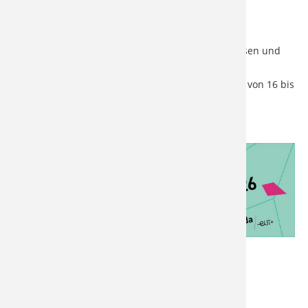
Was?
h_da Campusfestival, Öffentlich, Eintritt frei
#minimalwastefestival – kein Mitbringen von Speisen und
Getränken
Wann?
Donnerstag, 18.06.2026, Bühnenprogramm von 16 bis
22 Uhr
Mehr Infos unter:
h_da Campusfestival – h_da
Zurück